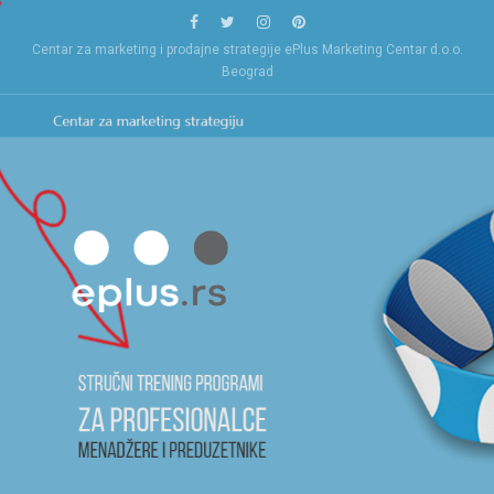
Skip
to
Centar za marketing i prodajne strategije ePlus Marketing Centar d.o.o.
content
Beograd