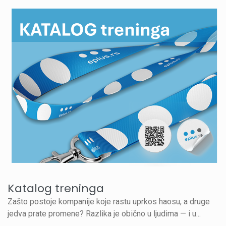
Katalog treninga
Zašto postoje kompanije koje rastu uprkos haοsu, a druge
jedva prate promene? Razlika je obično u ljudima — i u...