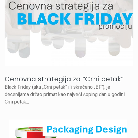
Cenovna strategija za “Crni petak”
Black Friday (aka „Crni petak“ ili skraćeno „BF“), je
decenijama držao primat kao najveći šoping dan u godini.
Crni petak...