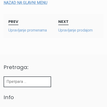
NAZAD NA GLAVNI MENU
Post
PREV
NEXT
navigation
Upravljanje promenama
Upravljanje prodajom
Pretraga:
Претрага
за:
Info