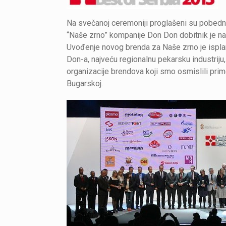
Na svečanoj ceremoniji proglašeni su pobednic
“Naše zrno” kompanije Don Don dobitnik je na
Uvođenje novog brenda za Naše zrno je isplani
Don-a, najveću regionalnu pekarsku industriju
organizacije brendova koji smo osmislili primenj
Bugarskoj.