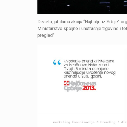
Desetu, jubilarnu akciju “Najbolje iz Srbije” or
Ministarstvo spoljne i unutrašnje trgovine i t
pregled”