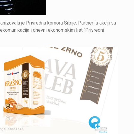
ganizovala je Privredna komora Srbije. Partneri u akciji su
elekomunikacija i dnevni ekonomskim list “Privredni