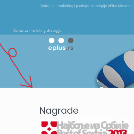
Skip
Centar za marketing i prodajne strategije ePlus Marketin
to
content
Nagrade