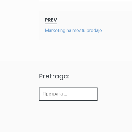
Post
PREV
navigation
Marketing na mestu prodaje
Pretraga:
Претрага
за: