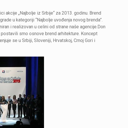
i akcije „Najbolje iz Srbije“ za 2013. godinu. Brend
grade u kategoriji “Najbolje uvođenja novog brenda”.
ran i realizovan u celini od strane naše agencije.Don
, postavili smo osnove brend arhitekture. Koncept
uje se u Srbiji, Sloveniji, Hrvatskoj, Crnoj Gori i