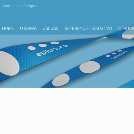
g Centar d.o.o. Beograd
HOME
O NAMA
USLUGE
REFERENCE I ISKUSTVO
STRUČN