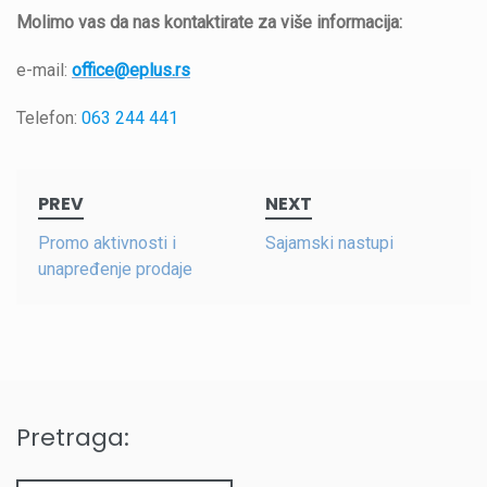
Molimo vas da nas kontaktirate za više informacija:
e-mail:
office@eplus.rs
Telefon:
063 244 441
Post
PREV
NEXT
navigation
Promo aktivnosti i
Sajamski nastupi
unapređenje prodaje
Pretraga: