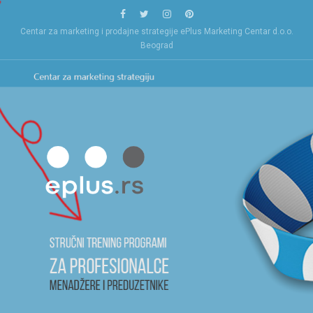
Skip
to
Centar za marketing i prodajne strategije ePlus Marketing Centar d.o.o.
content
Beograd