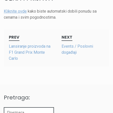
Kliknite ovde
kako biste automatski dobili ponudu sa
cenama i svim pogodnostima.
Post
PREV
NEXT
navigation
Lansiranje proizvoda na
Events / Poslovni
F1 Grand Prix Monte
događaji
Carlo
Pretraga:
Претрага