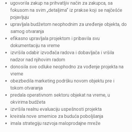
ugovorila zakup na prihvatljiv način za zakupca, sa
fokusom na svim „detaljima“ iz prakse koji se najčešće
pojavljuju
upravljala budžetom neophodnim za uređenje objekta, do
samog otvaranja
efikasno upravljala projektom i pribavila svu
dokumentaciju na vreme
izvršila odabir izvođača radova i dobavljača i vršila
nadzor nad njihovim radom
donosila sve odluke neophodno za vođenje projekta na
vreme
obezbedila marketing podršku novom objektu pre i
tokom otvaranja
predala operativnom sektoru objekat na vreme, u
okvirima budžeta
izvršila realnu evaluaciju uspešnosti projekta
kreirala nove smernice za buduća poboljšanja
imala strategiju razvoja maloprodajne mreže