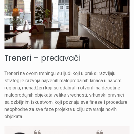
Treneri – predavači
Treneri na ovom treningu su ljudi koji u praksi razvijaju
strategije razvoja najvećih maloprodajnih lanaca u našem
regionu; menadžeri koji su odabrali i otvorili na desetine
maloprodajnih objekata velike vrednosti; vrhunski pravnici
sa ozbiljnim iskustvom, koji poznaju sve finese i procedure
neophodne za sve faze projekta u cilju otvaranja novih
objekata.