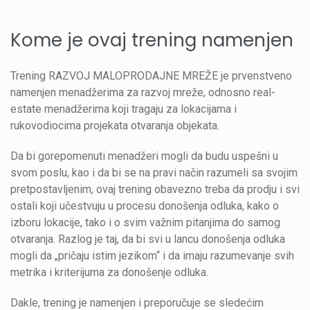
Kome je ovaj trening namenjen
Trening RAZVOJ MALOPRODAJNE MREŽE je prvenstveno
namenjen menadžerima za razvoj mreže, odnosno real-
estate menadžerima koji tragaju za lokacijama i
rukovodiocima projekata otvaranja objekata.
Da bi gorepomenuti menadžeri mogli da budu uspešni u
svom poslu, kao i da bi se na pravi način razumeli sa svojim
pretpostavljenim, ovaj trening obavezno treba da prodju i svi
ostali koji učestvuju u procesu donošenja odluka, kako o
izboru lokacije, tako i o svim važnim pitanjima do samog
otvaranja. Razlog je taj, da bi svi u lancu donošenja odluka
mogli da „pričaju istim jezikom“ i da imaju razumevanje svih
metrika i kriterijuma za donošenje odluka.
Dakle, trening je namenjen i preporučuje se sledećim