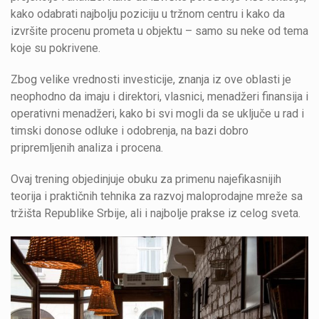
kako odabrati najbolju poziciju u tržnom centru i kako da
izvršite procenu prometa u objektu – samo su neke od tema
koje su pokrivene.
Zbog velike vrednosti investicije, znanja iz ove oblasti je
neophodno da imaju i direktori, vlasnici, menadžeri finansija i
operativni menadžeri, kako bi svi mogli da se uključe u rad i
timski donose odluke i odobrenja, na bazi dobro
pripremljenih analiza i procena.
Ovaj trening objedinjuje obuku za primenu najefikasnijih
teorija i praktičnih tehnika za razvoj maloprodajne mreže sa
tržišta Republike Srbije, ali i najbolje prakse iz celog sveta.