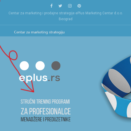
Skip
to
Centar za marketing i prodajne strategije ePlus Marketing Centar d.o.o.
content
Beograd