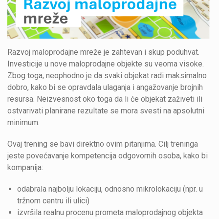
Razvoj maloprodajne mreže je zahtevan i skup poduhvat.
Investicije u nove maloprodajne objekte su veoma visoke.
Zbog toga, neophodno je da svaki objekat radi maksimalno
dobro, kako bi se opravdala ulaganja i angažovanje brojnih
resursa. Neizvesnost oko toga da li će objekat zaživeti ili
ostvarivati planirane rezultate se mora svesti na apsolutni
minimum.
Ovaj trening se bavi direktno ovim pitanjima. Cilj treninga
jeste povećavanje kompetencija odgovornih osoba, kako bi
kompanija:
odabrala najbolju lokaciju, odnosno mikrolokaciju (npr. u
tržnom centru ili ulici)
izvršila realnu procenu prometa maloprodajnog objekta