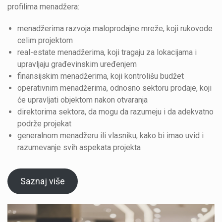
profilima menadžera:
menadžerima razvoja maloprodajne mreže, koji rukovode
celim projektom
real-estate menadžerima, koji tragaju za lokacijama i
upravljaju građevinskim uređenjem
finansijskim menadžerima, koji kontrolišu budžet
operativnim menadžerima, odnosno sektoru prodaje, koji
će upravljati objektom nakon otvaranja
direktorima sektora, da mogu da razumeju i da adekvatno
podrže projekat
generalnom menadžeru ili vlasniku, kako bi imao uvid i
razumevanje svih aspekata projekta
Saznaj više