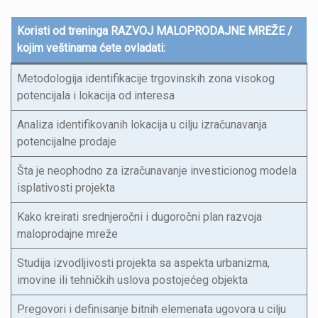
Koristi od treninga RAZVOJ MALOPRODAJNE MREŽE /
kojim veštinama ćete ovladati
:
Metodologija identifikacije trgovinskih zona visokog
potencijala i lokacija od interesa
Analiza identifikovanih lokacija u cilju izračunavanja
potencijalne prodaje
Šta je neophodno za izračunavanje investicionog modela
isplativosti projekta
Kako kreirati srednjeročni i dugoročni plan razvoja
maloprodajne mreže
Studija izvodljivosti projekta sa aspekta urbanizma,
imovine ili tehničkih uslova postojećeg objekta
Pregovori i definisanje bitnih elemenata ugovora u cilju