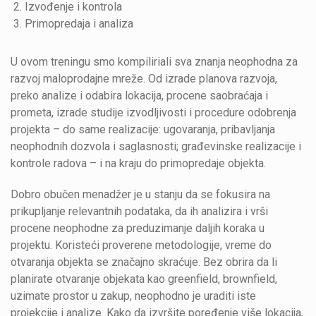
Izvođenje i kontrola
Primopredaja i analiza
U ovom treningu smo kompiliriali sva znanja neophodna za
razvoj maloprodajne mreže. Od izrade planova razvoja,
preko analize i odabira lokacija, procene saobraćaja i
prometa, izrade studije izvodljivosti i procedure odobrenja
projekta – do same realizacije: ugovaranja, pribavljanja
neophodnih dozvola i saglasnosti; građevinske realizacije i
kontrole radova – i na kraju do primopredaje objekta.
Dobro obučen menadžer je u stanju da se fokusira na
prikupljanje relevantnih podataka, da ih analizira i vrši
procene neophodne za preduzimanje daljih koraka u
projektu. Koristeći proverene metodologije, vreme do
otvaranja objekta se značajno skraćuje. Bez obrira da li
planirate otvaranje objekata kao greenfield, brownfield,
uzimate prostor u zakup, neophodno je uraditi iste
projekcije i analize. Kako da izvršite poređenje više lokacija,