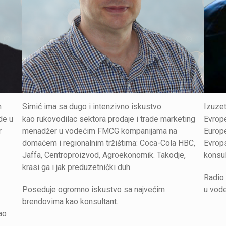
h
Simić ima sa dugo i intenzivno iskustvo
Izuzet
de u
kao rukovodilac sektora prodaje i trade marketing
Evrope
r
menadžer u vodećim FMCG kompanijama na
Europe
domaćem i regionalnim tržištima: Coca-Cola HBC,
Evrops
Jaffa, Centroproizvod, Agroekonomik. Takodje,
konsu
krasi ga i jak preduzetnički duh.
Radio
Poseduje ogromno iskustvo sa najvećim
u vode
brendovima kao konsultant.
ao