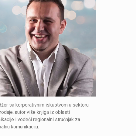
žer sa korporativnim iskustvom u sektoru
odaje, autor više knjiga iz oblasti
kacije i vodeći regionalni stručnjak za
alnu komunikaciju.