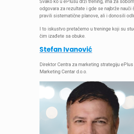
Svako ko u ePlusu drži trening, ima za sobo
odgovara za rezultate i gde se najbrže nauči šta
pravili sistematične planove, ali i donosili odl
I to iskustvo pretačemo u treninge koji su st
čim izađete sa obuke.
Stefan Ivanović
Direktor Centra za marketing strategiju ePlus
Marketing Centar d.o.o.