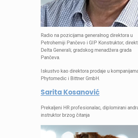
Radio na pozicijama generalnog direktora u
Petrohemiji Pančevo i GIP Konstruktor; direkt
Delta Generali; gradskog menadžera grada
Pančeva.
Iskustvo kao direktora prodaje u kompanijam
Phytomedic i Bittner GmbH.
Sarita Kosanović
Prekaljeni HR profesionalac, diplomirani andr
instruktor brzog čitanja