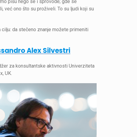
amo pišu nego se i sprovode; gde se
, već ono što su proživeli. To su ljudi koji su
 cilju: da stečeno znanje možete primeniti
sandro Alex Silvestri
er za konsultantske aktivnosti Univerziteta
x, UK.