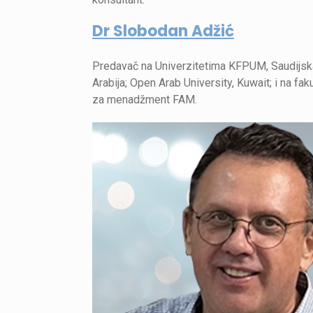
Dr Slobodan Adžić
Predavač na Univerzitetima KFPUM, Saudijsk
Arabija; Open Arab University, Kuwait; i na fak
za menadžment FAM.