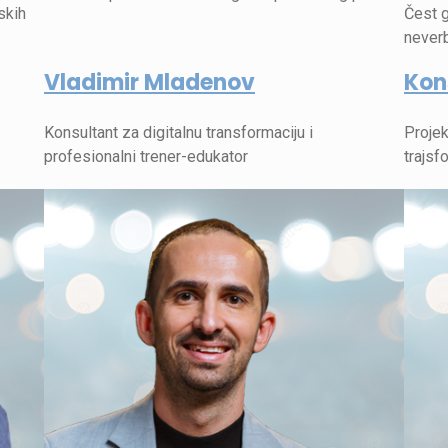
skih
Čest g
neverb
Vladimir Mladenov
Kon
Konsultant za digitalnu transformaciju i
Projek
profesionalni trener-edukator
trajsfo