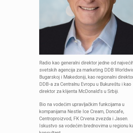
Radio kao generalni direktor jedne od najveći
svetskih agencija za marketing DDB Worldwi
Bugarskoj i Makedoniji, kao regionalni direkto
DDB-a za Centralnu Evropu u Bukureštu i kao
direktor za klijenta McDonald’s u Srbiji.
Bio na vodećim upravljačkim funkcijama u
kompanijama Nestle Ice Cream, Doncafe,
Centroproizvod, FK Crvena zvezda i Jasen.
Iskustvo sa vodećim brednovima u regionu k
konsultant.