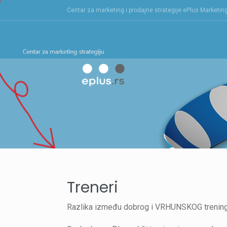
Skip
Centar za marketing i prodajne strategije ePlus Marketin
to
content
Treneri
Razlika između dobrog i VRHUNSKOG treninga? T