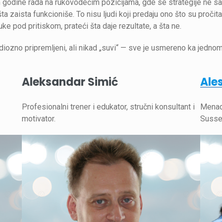
m godine rada na rukovodećim pozicijama, gde se strategije ne s
 zaista funkcioniše. To nisu ljudi koji predaju ono što su pročitali
uke pod pritiskom, prateći šta daje rezultate, a šta ne.
udiozno pripremljeni, ali nikad „suvi“ — sve je usmereno ka jednom
Aleksandar Simić
Ales
Profesionalni trener i edukator, stručni konsultant i
Menadž
motivator.
Susse