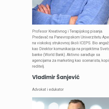
Profesor Kreativnog i Terapijskog pisanja.
Predavač na Panevropskom Univerzitetu Aper
na viskokoj strukovnoj školi ICEPS. Bio anga
kao Direktor komunikacija na projektima Svet
banke (World Bank). Aktivno sarađuje sa
agencijama za marketing kao scenarista, kopir
reditelj.
Vladimir Šanjević
Advokat i edukator