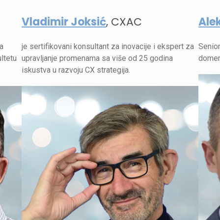
Vladimir Joksić
, CXAC
Ale
a
je sertifikovani konsultant za inovacije i ekspert za
Senior
ultetu
upravljanje promenama sa više od 25 godina
domen
iskustva u razvoju CX strategija.