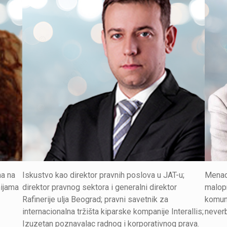
ma na
Iskustvo kao direktor pravnih poslova u JAT-u;
Menad
nijama
direktor pravnog sektora i generalni direktor
malopr
Rafinerije ulja Beograd; pravni savetnik za
komuni
internacionalna tržišta kiparske kompanije Interallis;
neverb
Izuzetan poznavalac radnog i korporativnog prava.