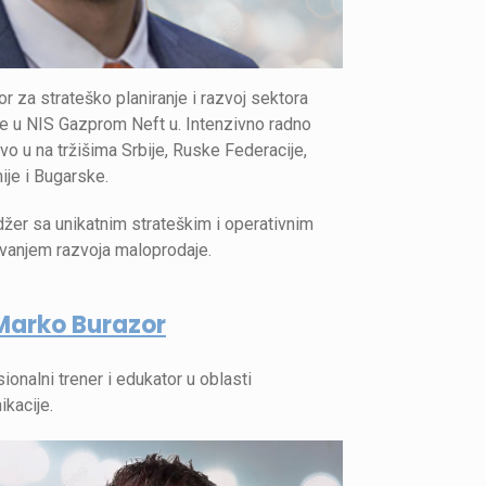
or za strateško planiranje i razvoj sektora
e u NIS Gazprom Neft u. Intenzivno radno
vo u na tržišima Srbije, Ruske Federacije,
je i Bugarske.
er sa unikatnim strateškim i operativnim
vanjem razvoja maloprodaje.
Marko Burazor
ionalni trener i edukator u oblasti
kacije.