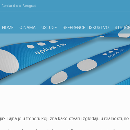
g Centar d.o.o. Beograd
HOME
O NAMA
USLUGE
REFERENCE I ISKUSTVO
STRUČN
ajna je u treneru koji zna kako stvari izgledaju u realnosti, ne 