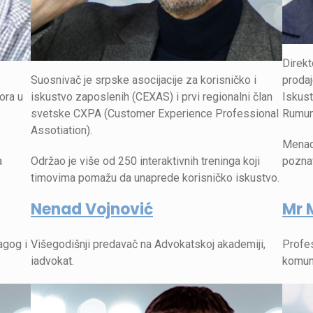
Direkt
Suosnivač je srpske asocijacije za korisničko i
prodaj
ora u
iskustvo zaposlenih (CEXAS) i prvi regionalni član
Iskust
svetske CXPA (Customer Experience Professional
Rumuni
Assotiation).
Menadž
a
Održao je više od 250 interaktivnih treninga koji
pozna
timovima pomažu da unaprede korisničko iskustvo.
Nenad Vojnović
Mr 
agog i
Višegodišnji predavač na Advokatskoj akademiji,
Profes
iadvokat.
komuni