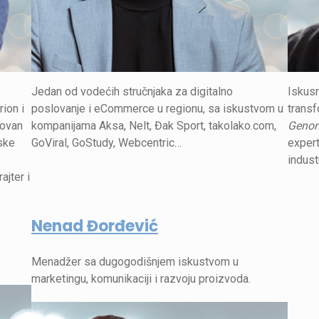
Jedan od vodećih stručnjaka za digitalno
Iskusn
ion i
poslovanje i eCommerce u regionu, sa iskustvom u
transf
žovan
kompanijama Aksa, Nelt, Đak Sport, takolako.com,
Geno
ske
GoViral, GoStudy, Webcentric…
expert
indust
ajter i
Nenad Đorđević
Menadžer sa dugogodišnjem iskustvom u
marketingu, komunikaciji i razvoju proizvoda.