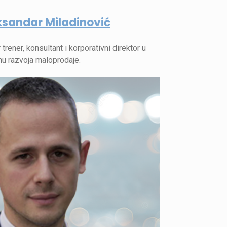
ksandar Miladinović
 trener, konsultant i korporativni direktor u
u razvoja maloprodaje.