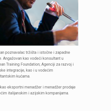
an poznavalac tržišta i istočne i zapadne
. Angažovan kao vodeći konsultant u
an Training Foundation; Agenciji za razvoj i
ke integracije, kao i u vodećim
ltantskim kućama.
 kao eksportni menadžer i menadžer prodaje
ćim italijanskim i azijskim kompanijama.