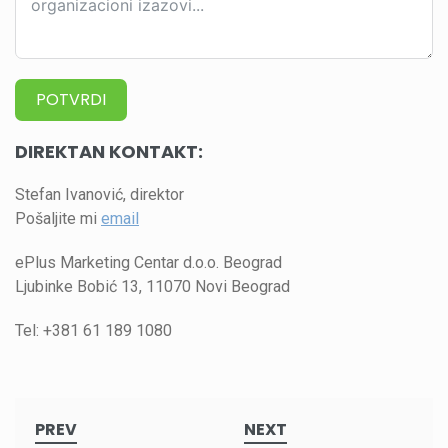
POTVRDI
DIREKTAN KONTAKT:
Stefan Ivanović, direktor
Pošaljite mi
email
ePlus Marketing Centar d.o.o. Beograd
Ljubinke Bobić 13, 11070 Novi Beograd
Tel: +381 61 189 1080
Post
PREV
NEXT
navigation