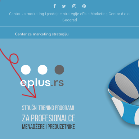
Skip
to
Centar za marketing i prodajne strategije ePlus Marketing Centar d.o.o.
content
Beograd