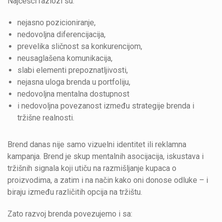
Najčešći razlozi su:
nejasno pozicioniranje,
nedovoljna diferencijacija,
prevelika sličnost sa konkurencijom,
neusaglašena komunikacija,
slabi elementi prepoznatljivosti,
nejasna uloga brenda u portfoliju,
nedovoljna mentalna dostupnost
i nedovoljna povezanost između strategije brenda i
tržišne realnosti.
Brend danas nije samo vizuelni identitet ili reklamna
kampanja. Brend je skup mentalnih asocijacija, iskustava i
tržišnih signala koji utiču na razmišljanje kupaca o
proizvodima, a zatim i na način kako oni donose odluke – i
biraju između različitih opcija na tržištu.
Zato razvoj brenda povezujemo i sa: