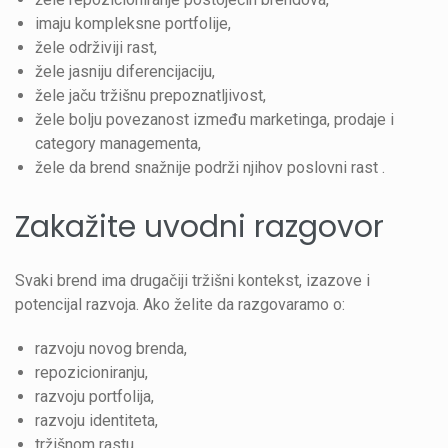
imaju kompleksne portfolije,
žele održiviji rast,
žele jasniju diferencijaciju,
žele jaču tržišnu prepoznatljivost,
žele bolju povezanost između marketinga, prodaje i
category managementa,
žele da brend snažnije podrži njihov poslovni rast .
Zakažite uvodni razgovor
Svaki brend ima drugačiji tržišni kontekst, izazove i
potencijal razvoja. Ako želite da razgovaramo o:
razvoju novog brenda,
repozicioniranju,
razvoju portfolija,
razvoju identiteta,
tržišnom rastu