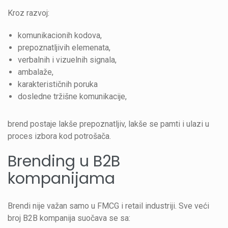
Kroz razvoj:
komunikacionih kodova,
prepoznatljivih elemenata,
verbalnih i vizuelnih signala,
ambalaže,
karakterističnih poruka
dosledne tržišne komunikacije,
brend postaje lakše prepoznatljiv, lakše se pamti i ulazi u
proces izbora kod potrošača.
Brending u B2B
kompanijama
Brendi nije važan samo u FMCG i retail industriji. Sve veći
broj B2B kompanija suočava se sa: