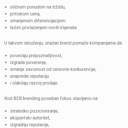
sličnom ponudom na tržištu,
pritiskom cena,
smanjenom diferencijacijom
težim privlačenjem novih klijenata.
U takvom okruženju, snažan brend pomaže kompanijama da:
povećaju prepoznatljivost,
izgrade poverenje,
smanje zavisnost od cenovne konkurencije,
unaprede reputaciju
i olakšaju razvoj prodaje.
Kod B2B brending poseban fokus stavljamo na:
strateško pozicioniranje,
ekspertski autoritet,
izgradnju reputacije,