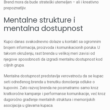
Brend mora da bude strateški utemeljen – ali i kreativno
prepoznatljiv.
Mentalne strukture i
mentalna dostupnost
Kupci danas svakodnevno dolaze u kontakt sa ogromnim
brojem informacija, proizvoda i komunikacionih poruka. U
takvom okruženju, rast brenda u velikoj meri zavisi od
njegove sposobnosti da izgradi mentalnu dostupnost kod
ciljnih grupa.
Mentalna dostupnost predstavlja verovatnoću da se kupac
seti određenog brenda u trenutku donošenja odluke o
kupovini. Zato razvoj brenda ne posmatramo samo kroz
kratkoročne kampanje i performanse komunikacije, već kroz
dugoročno građenje mentalnih struktura i memorijskih
asocijacija u glavama kupaca.