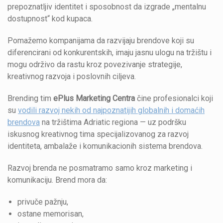
prepoznatljiv identitet i sposobnost da izgrade „mentalnu
dostupnost“ kod kupaca.
Pomažemo kompanijama da razvijaju brendove koji su
diferencirani od konkurentskih, imaju jasnu ulogu na tržištu i
mogu održivo da rastu kroz povezivanje strategije,
kreativnog razvoja i poslovnih ciljeva.
Brending tim
ePlus Marketing Centra
čine profesionalci koji
su
vodili razvoj nekih od najpoznatijih globalnih i domaćih
brendova
na tržištima Adriatic regiona — uz podršku
iskusnog kreativnog tima specijalizovanog za razvoj
identiteta, ambalaže i komunikacionih sistema brendova.
Razvoj brenda ne posmatramo samo kroz marketing i
komunikaciju. Brend mora da:
privuče pažnju,
ostane memorisan,