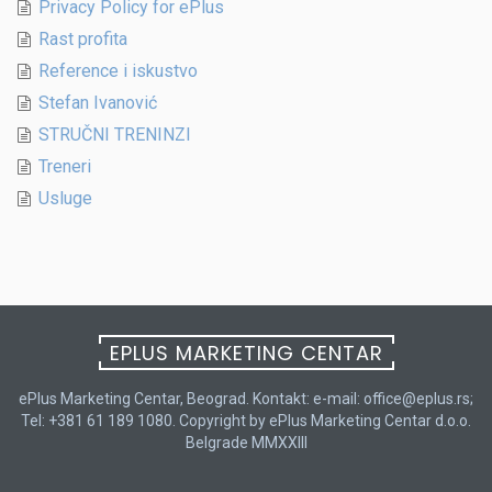
Privacy Policy for ePlus
Rast profita
Reference i iskustvo
Stefan Ivanović
STRUČNI TRENINZI
Treneri
Usluge
EPLUS MARKETING CENTAR
ePlus Marketing Centar, Beograd. Kontakt: e-mail: office@eplus.rs;
Tel: +381 61 189 1080. Copyright by ePlus Marketing Centar d.o.o.
Belgrade MMXXIII