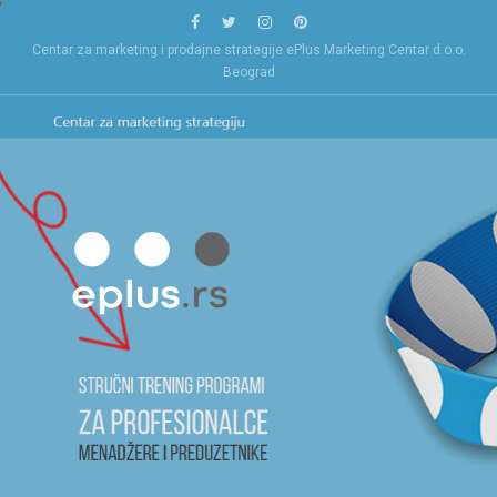
Skip
to
Centar za marketing i prodajne strategije ePlus Marketing Centar d.o.o.
content
Beograd