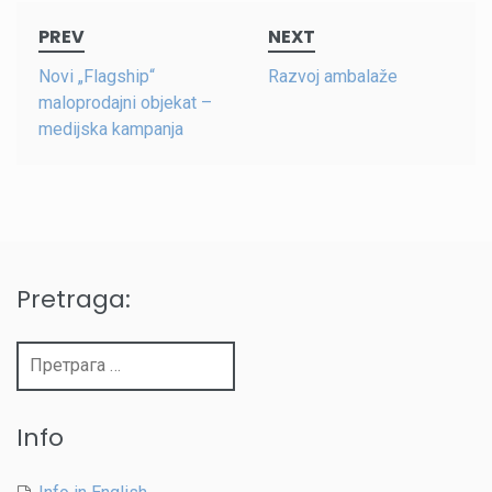
Post
PREV
NEXT
navigation
Novi „Flagship“
Razvoj ambalaže
maloprodajni objekat –
medijska kampanja
Pretraga:
Претрага
за:
Info