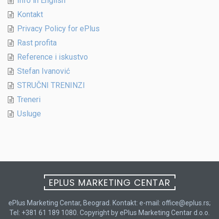
Info in English
Kontakt
Privacy Policy for ePlus
Rast profita
Reference i iskustvo
Stefan Ivanović
STRUČNI TRENINZI
Treneri
Usluge
EPLUS MARKETING CENTAR
ePlus Marketing Centar, Beograd. Kontakt: e-mail: office@eplus.rs;
Tel: +381 61 189 1080. Copyright by ePlus Marketing Centar d.o.o.